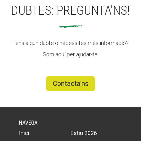
Butlletins
DUBTES: PREGUNTA'NS!
Diari de la Fundació
Fundesplai als mitjans
Xarxes socials
Tens algun dubte o necessites més informació?
Som aquí per ajudar-te.
COL·LABORA
Fes voluntariat
Contacta'ns
Fes un donatiu
Treballa amb nosaltres
NAVEGA
Inici
Estiu 2026