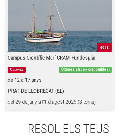
CONEIX FUNDESPLAI
La Fundació
495€
L'equip
Campus Científic Marí CRAM-Fundesplai
Missió i valors
Colònies
Últimes places disponibles!
Els comptes clars
de 12 a 17 anys
Memòria d'activitats
PRAT DE LLOBREGAT (EL)
Proposta educativa
del 29 de juny a l'1 d'agost 2026 (3 torns)
ACTUALITAT
RESOL ELS TEUS
Notícies