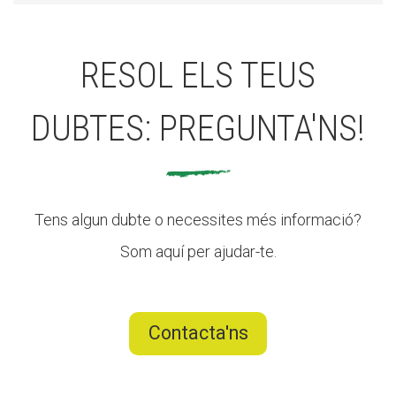
CONEIX FUNDESPLAI
RESOL ELS TEUS
La Fundació
DUBTES: PREGUNTA'NS!
L'equip
Missió i valors
Els comptes clars
Tens algun dubte o necessites més informació?
Memòria d'activitats
Som aquí per ajudar-te.
Proposta educativa
ACTUALITAT
Contacta'ns
Notícies