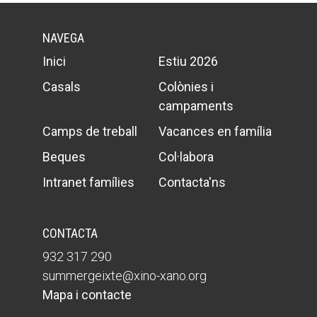
Butlletins
Diari de la Fundació
NAVEGA
Inici
Estiu 2026
Fundesplai als mitjans
Casals
Colònies i
Xarxes socials
campaments
COL·LABORA
Camps de treball
Vacances en família
Beques
Col·labora
Fes voluntariat
Intranet famílies
Contacta'ns
Fes un donatiu
Treballa amb nosaltres
CONTACTA
932 317 290
summergeixte@xino-xano.org
Mapa i contacte