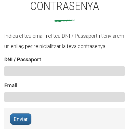
CASES DE COLÒNIES
CONTRASENYA
ACCIÓ SOCIAL I JOVES
Indica el teu email i el teu DNI / Passaport i t'enviarem
un enllaç per reinicialitzar la teva contrasenya.
ESPLAIS
DNI / Passaport
SUPORT TERCER SECTOR
Email
Enviar